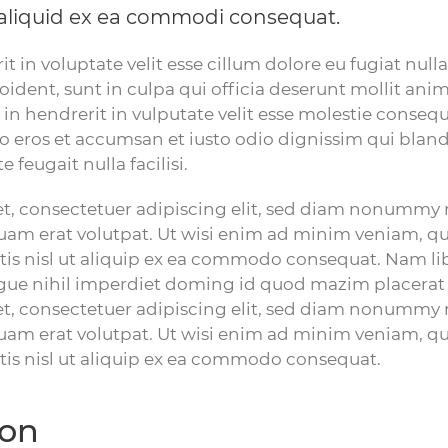
t aliquid ex ea commodi consequat.
t in voluptate velit esse cillum dolore eu fugiat nulla
ident, sunt in culpa qui officia deserunt mollit anim
in hendrerit in vulputate velit esse molestie consequ
vero eros et accumsan et iusto odio dignissim qui blan
 feugait nulla facilisi.
t, consectetuer adipiscing elit, sed diam nonummy 
uam erat volutpat. Ut wisi enim ad minim veniam, qui
rtis nisl ut aliquip ex ea commodo consequat. Nam l
gue nihil imperdiet doming id quod mazim placerat
t, consectetuer adipiscing elit, sed diam nonummy 
uam erat volutpat. Ut wisi enim ad minim veniam, qui
tis nisl ut aliquip ex ea commodo consequat.
ion