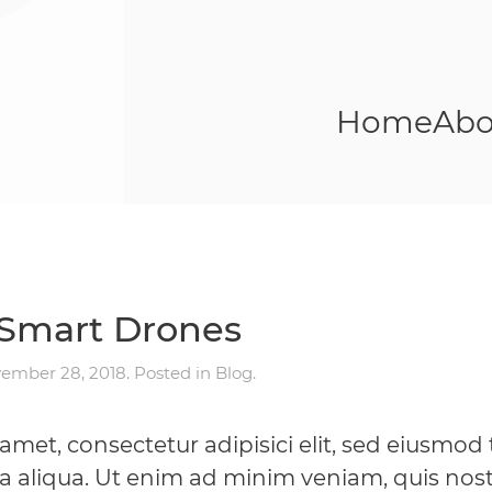
Home
Abo
 Smart Drones
ember 28, 2018
. Posted in
Blog
.
amet, consectetur adipisici elit, sed eiusmod
a aliqua. Ut enim ad minim veniam, quis nost