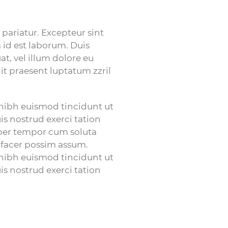
 pariatur. Excepteur sint
 id est laborum. Duis
at, vel illum dolore eu
dit praesent luptatum zzril
nibh euismod tincidunt ut
s nostrud exerci tation
iber tempor cum soluta
 facer possim assum.
nibh euismod tincidunt ut
s nostrud exerci tation